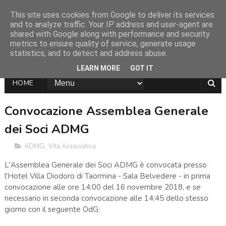
This site uses cookies from Google to deliver its services
and to analyze traffic. Your IP address and user-agent are
shared with Google along with performance and security
metrics to ensure quality of service, generate usage
statistics, and to detect and address abuse.
LEARN MORE
GOT IT
HOME
Convocazione Assemblea Generale
dei Soci ADMG
ADMG
,
Vita Associativa
L'Assemblea Generale dei Soci ADMG è convocata presso
l'Hotel Villa Diodoro di Taormina - Sala Belvedere - in prima
convocazione alle ore 14:00 del 16 novembre 2018, e se
necessario in seconda convocazione alle 14:45 dello stesso
giorno con il seguente OdG: