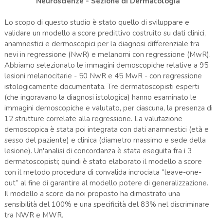
Neuroscienze - Sezione di Dermatologia
Lo scopo di questo studio è stato quello di sviluppare e
validare un modello a score predittivo costruito su dati clinici,
anamnestici e dermoscopici per la diagnosi differenziale tra
nevi in regressione (NwR) e melanomi con regressione (MwR).
Abbiamo selezionato le immagini demoscopiche relative a 95
lesioni melanocitarie - 50 NwR e 45 MwR - con regressione
istologicamente documentata. Tre dermatoscopisti esperti
(che ingoravano la diagnosi istologica) hanno esaminato le
immagini demoscopiche e valutato, per ciascuna, la presenza di
12 strutture correlate alla regressione. La valutazione
demoscopica è stata poi integrata con dati anamnestici (età e
sesso del paziente) e clinica (diametro massimo e sede della
lesione). Un'analisi di concordanza è stata eseguita fra i 3
dermatoscopisti; quindi è stato elaborato il modello a score
con il metodo procedura di convalida incrociata “leave-one-
out” al fine di garantire al modello potere di generalizzazione.
Il modello a score da noi proposto ha dimostrato una
sensibilità del 100% e una specificità del 83% nel discriminare
tra NWR e MWR.