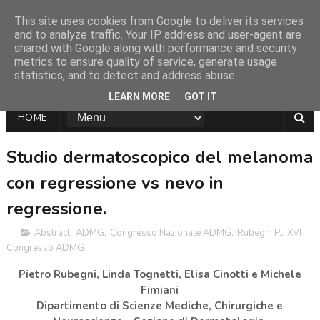
This site uses cookies from Google to deliver its services
and to analyze traffic. Your IP address and user-agent are
shared with Google along with performance and security
metrics to ensure quality of service, generate usage
statistics, and to detect and address abuse.
LEARN MORE
GOT IT
HOME
Studio dermatoscopico del melanoma
con regressione vs nevo in
regressione.
Abstract
,
ADMG
,
Congresso Nazionale ADMG
,
Rubegni P.
,
XVI
Congresso ADMG
Pietro Rubegni, Linda Tognetti, Elisa Cinotti e Michele
Fimiani
Dipartimento di Scienze Mediche, Chirurgiche e