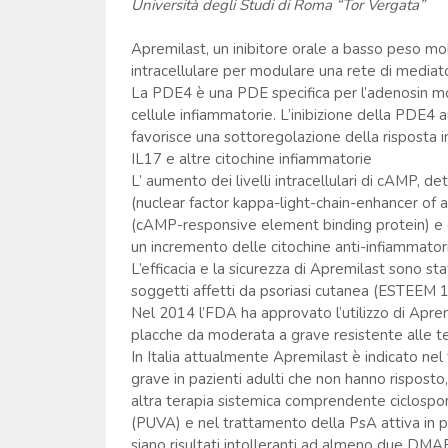
Università degli Studi di Roma “Tor Vergata”
Apremilast, un inibitore orale a basso peso mol
intracellulare per modulare una rete di mediato
La PDE4 è una PDE specifica per l’adenosin m
cellule infiammatorie. L’inibizione della PDE4 au
favorisce una sottoregolazione della risposta 
IL17 e altre citochine infiammatorie
L’ aumento dei livelli intracellulari di cAMP, 
(nuclear factor kappa-light-chain-enhancer of a
(cAMP-responsive element binding protein) e di 
un incremento delle citochine anti-infiammatori
L’efficacia e la sicurezza di Apremilast sono state 
soggetti affetti da psoriasi cutanea (ESTEEM 1 
Nel 2014 l’FDA ha approvato l’utilizzo di Aprem
placche da moderata a grave resistente alle t
In Italia attualmente Apremilast è indicato nel
grave in pazienti adulti che non hanno risposto
altra terapia sistemica comprendente ciclospori
(PUVA) e nel trattamento della PsA attiva in p
siano risultati intolleranti ad almeno due DMARD