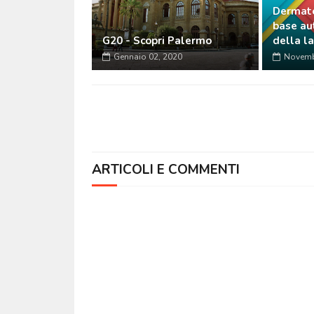
Dermato
base au
G20 - Scopri Palermo
della la
Gennaio 02, 2020
Novemb
ARTICOLI E COMMENTI