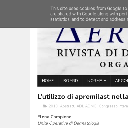
This site uses cookies from Google to d
are shared with Google along with perf
statistics, and to detect and address 
HOME
BOARD
NORME
ARGO
L’utilizzo di apremilast nella
2018
,
Abstract
,
ADI
,
ADMG
,
Congresso Inter
Elena Campione
Unità Operativa di Dermatologia