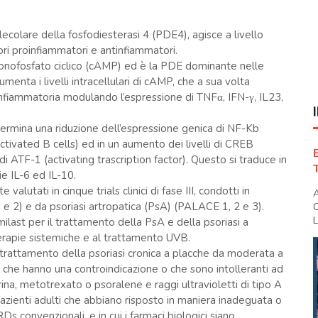
ecolare della fosfodiesterasi 4 (PDE4), agisce a livello
ri proinfiammatori e antinfiammatori.
onofosfato ciclico (cAMP) ed è la PDE dominante nelle
menta i livelli intracellulari di cAMP, che a sua volta
infiammatoria modulando l’espressione di TNFα, IFN-γ, IL23,
determina una riduzione dell’espressione genica di NF-Kb
ctivated B cells) ed in un aumento dei livelli di CREB
ATF-1 (activating trascription factor). Questo si traduce in
e IL-6 ed IL-10.
valutati in cinque trials clinici di fase III, condotti in
A
e 2) e da psoriasi artropatica (PsA) (PALACE 1, 2 e 3).
C
L
ilast per il trattamento della PsA e della psoriasi a
erapie sistemiche e al trattamento UVB.
 trattamento della psoriasi cronica a placche da moderata a
, che hanno una controindicazione o che sono intolleranti ad
na, metotrexato o psoralene e raggi ultravioletti di tipo A
azienti adulti che abbiano risposto in maniera inadeguata o
s convenzionali, e in cui i farmaci biologici siano