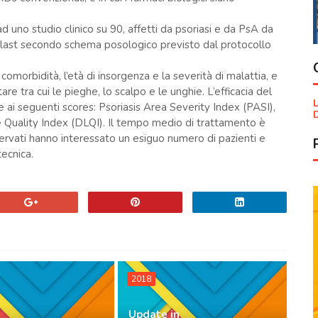
 ad uno studio clinico su 90, affetti da psoriasi e da PsA da
last secondo schema posologico previsto dal protocollo
omorbidità, l’età di insorgenza e la severità di malattia, e
ttare tra cui le pieghe, lo scalpo e le unghie. L’efficacia del
L
 ai seguenti scores: Psoriasis Area Severity Index (PASI),
D
e Quality Index (DLQI). Il tempo medio di trattamento è
osservati hanno interessato un esiguo numero di pazienti e
tecnica.
2018
Update in