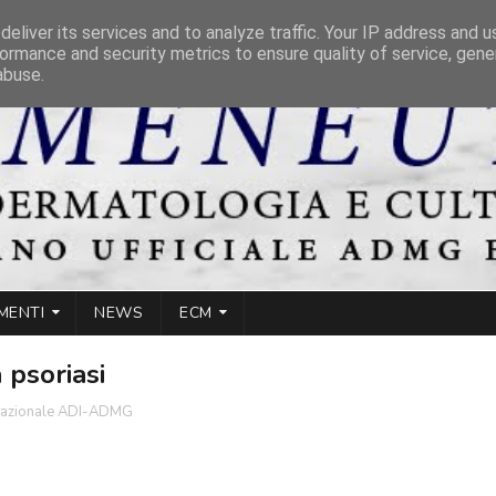
eliver its services and to analyze traffic. Your IP address and 
ormance and security metrics to ensure quality of service, gen
abuse.
MENTI
NEWS
ECM
 psoriasi
nazionale ADI-ADMG