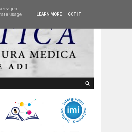
user-agent
erate usage
LEARN MORE
GOT IT